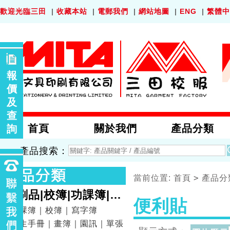
歡迎光臨三田
|
收藏本站
|
電郵我們
|
網站地圖
|
ENG
|
繁體中
報
價
及
查
首頁
關於我們
產品分類
詢
產品搜索：
>
當前位置:
首頁
產品分
印刷品|校簿|功課簿|畫
便利貼
簿
功課簿｜校簿｜寫字簿
學生手冊｜畫簿｜園訊｜單張