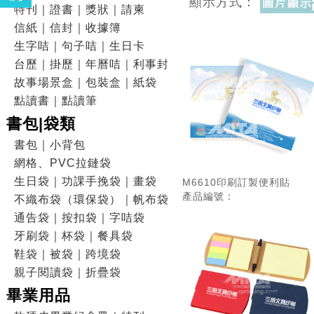
顯示方式：
特刊｜證書｜獎狀｜請柬
信紙｜信封｜收據簿
生字咭｜句子咭｜生日卡
台歷｜掛歷｜年曆咭｜利事封
故事場景盒｜包裝盒｜紙袋
點讀書｜點讀筆
書包|袋類
書包｜小背包
網格、PVC拉鏈袋
生日袋｜功課手挽袋｜畫袋
M6610印刷訂製便利貼
產品編號：
不織布袋（環保袋）｜帆布袋
通告袋｜按扣袋｜字咭袋
牙刷袋｜杯袋｜餐具袋
鞋袋｜被袋｜跨境袋
親子閱讀袋｜折疊袋
畢業用品