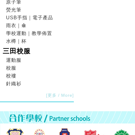
原子筆
熒光筆
USB手指｜電子產品
雨衣｜傘
學校運動｜教學佈置
水樽｜杯
三田校服
運動服
校服
校褸
針織衫
[更多 / More]