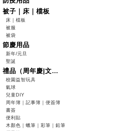
防疫用品
被子｜床｜檔板
床｜檔板
被服
被袋
節慶用品
新年/元旦
聖誕
禮品（周年慶|文
具|DIY|電子產品|戶外
校園益智玩具
氣球
用品）
兒童DIY
周年簿｜記事簿｜便簽簿
書簽
便利貼
木顏色｜蠟筆｜彩筆｜鉛筆