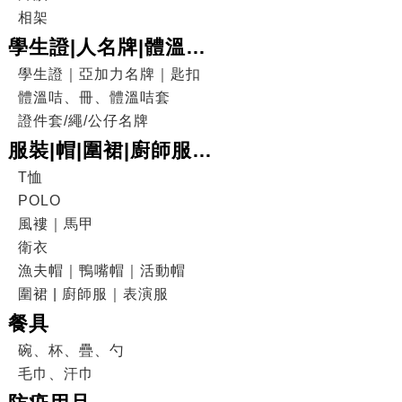
相架
學生證|人名牌|體溫咭|
證件套
學生證｜亞加力名牌｜匙扣
體溫咭、冊、體溫咭套
證件套/繩/公仔名牌
服裝|帽|圍裙|廚師服|
表演服
T恤
POLO
風褸｜馬甲
衛衣
漁夫帽｜鴨嘴帽｜活動帽
圍裙 | 廚師服｜表演服
餐具
碗、杯、疊、勺
毛巾、汗巾