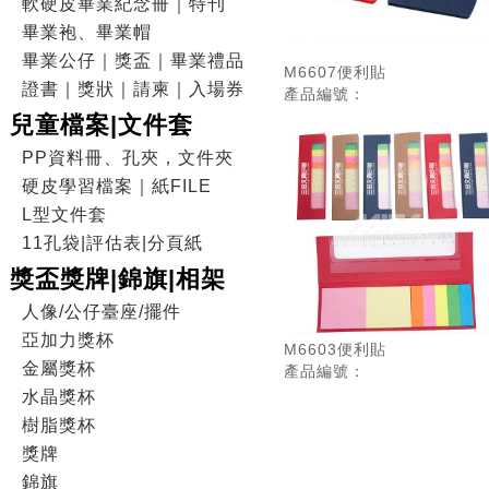
軟硬皮畢業紀念冊｜特刊
畢業袍、畢業帽
畢業公仔｜獎盃｜畢業禮品
M6607便利貼
證書｜獎狀｜請柬｜入場券
產品編號：
兒童檔案|文件套
PP資料冊、孔夾，文件夾
硬皮學習檔案｜紙FILE
L型文件套
11孔袋|評估表|分頁紙
獎盃獎牌|錦旗|相架
人像/公仔臺座/擺件
亞加力獎杯
M6603便利貼
金屬獎杯
產品編號：
水晶獎杯
樹脂獎杯
獎牌
錦旗