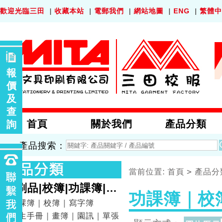
歡迎光臨三田
|
收藏本站
|
電郵我們
|
網站地圖
|
ENG
|
繁體中
報
價
及
查
首頁
關於我們
產品分類
詢
產品搜索：
>
當前位置:
首頁
產品分
印刷品|校簿|功課簿|畫
功課簿｜校
簿
功課簿｜校簿｜寫字簿
學生手冊｜畫簿｜園訊｜單張