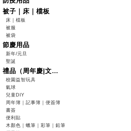
防疫用品
被子｜床｜檔板
床｜檔板
被服
被袋
節慶用品
新年/元旦
聖誕
禮品（周年慶|文
具|DIY|電子產品|戶外
校園益智玩具
氣球
用品）
兒童DIY
周年簿｜記事簿｜便簽簿
書簽
便利貼
木顏色｜蠟筆｜彩筆｜鉛筆