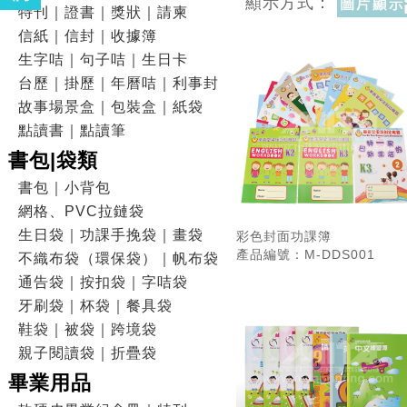
顯示方式：
特刊｜證書｜獎狀｜請柬
信紙｜信封｜收據簿
生字咭｜句子咭｜生日卡
台歷｜掛歷｜年曆咭｜利事封
故事場景盒｜包裝盒｜紙袋
點讀書｜點讀筆
書包|袋類
書包｜小背包
網格、PVC拉鏈袋
生日袋｜功課手挽袋｜畫袋
彩色封面功課簿
產品編號：M-DDS001
不織布袋（環保袋）｜帆布袋
通告袋｜按扣袋｜字咭袋
牙刷袋｜杯袋｜餐具袋
鞋袋｜被袋｜跨境袋
親子閱讀袋｜折疊袋
畢業用品