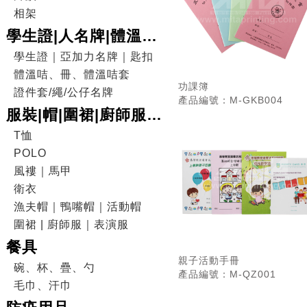
相架
學生證|人名牌|體溫咭|
證件套
學生證｜亞加力名牌｜匙扣
體溫咭、冊、體溫咭套
功課簿
證件套/繩/公仔名牌
產品編號：M-GKB004
服裝|帽|圍裙|廚師服|
表演服
T恤
POLO
風褸｜馬甲
衛衣
漁夫帽｜鴨嘴帽｜活動帽
圍裙 | 廚師服｜表演服
餐具
親子活動手冊
碗、杯、疊、勺
產品編號：M-QZ001
毛巾、汗巾