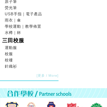
原子筆
熒光筆
USB手指｜電子產品
雨衣｜傘
學校運動｜教學佈置
水樽｜杯
三田校服
運動服
校服
校褸
針織衫
[更多 / More]