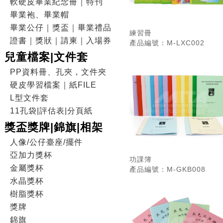
軟硬皮畢業紀念冊｜特刊
畢業袍、畢業帽
畢業公仔｜獎盃｜畢業禮品
練習冊
證書｜獎狀｜請柬｜入場券
產品編號：M-LXC002
兒童檔案|文件套
PP資料冊、孔夾，文件夾
硬皮學習檔案｜紙FILE
L型文件套
11孔袋|評估表|分頁紙
獎盃獎牌|錦旗|相架
人像/公仔臺座/擺件
亞加力獎杯
功課簿
金屬獎杯
產品編號：M-GKB008
水晶獎杯
樹脂獎杯
獎牌
錦旗