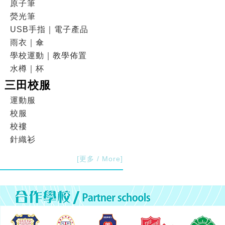
原子筆
熒光筆
USB手指｜電子產品
雨衣｜傘
學校運動｜教學佈置
水樽｜杯
三田校服
運動服
校服
校褸
針織衫
[更多 / More]