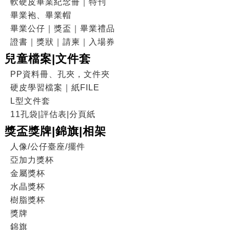
軟硬皮畢業紀念冊｜特刊
畢業袍、畢業帽
畢業公仔｜獎盃｜畢業禮品
證書｜獎狀｜請柬｜入場券
兒童檔案|文件套
PP資料冊、孔夾，文件夾
硬皮學習檔案｜紙FILE
L型文件套
11孔袋|評估表|分頁紙
獎盃獎牌|錦旗|相架
人像/公仔臺座/擺件
亞加力獎杯
金屬獎杯
水晶獎杯
樹脂獎杯
獎牌
錦旗