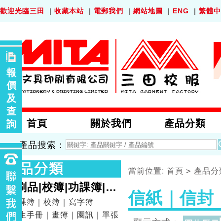
歡迎光臨三田
|
收藏本站
|
電郵我們
|
網站地圖
|
ENG
|
繁體中
報
價
及
查
首頁
關於我們
產品分類
詢
產品搜索：
>
當前位置:
首頁
產品分
印刷品|校簿|功課簿|畫
信紙｜信封
簿
功課簿｜校簿｜寫字簿
學生手冊｜畫簿｜園訊｜單張