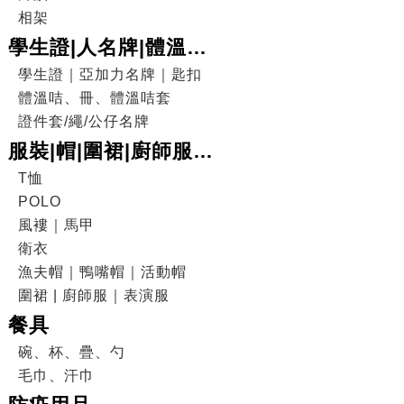
相架
學生證|人名牌|體溫咭|
證件套
學生證｜亞加力名牌｜匙扣
體溫咭、冊、體溫咭套
證件套/繩/公仔名牌
服裝|帽|圍裙|廚師服|
表演服
T恤
POLO
風褸｜馬甲
衛衣
漁夫帽｜鴨嘴帽｜活動帽
圍裙 | 廚師服｜表演服
餐具
碗、杯、疊、勺
毛巾、汗巾