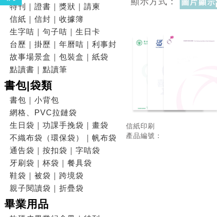
顯示方式：
特刊｜證書｜獎狀｜請柬
信紙｜信封｜收據簿
生字咭｜句子咭｜生日卡
台歷｜掛歷｜年曆咭｜利事封
故事場景盒｜包裝盒｜紙袋
點讀書｜點讀筆
書包|袋類
書包｜小背包
網格、PVC拉鏈袋
生日袋｜功課手挽袋｜畫袋
信紙印刷
產品編號：
不織布袋（環保袋）｜帆布袋
通告袋｜按扣袋｜字咭袋
牙刷袋｜杯袋｜餐具袋
鞋袋｜被袋｜跨境袋
親子閱讀袋｜折疊袋
畢業用品