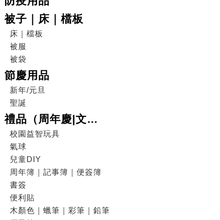
防疫用品
被子｜床｜檔板
床｜檔板
被服
被袋
節慶用品
新年/元旦
聖誕
禮品（周年慶|文
具|DIY|電子產品|戶外
校園益智玩具
氣球
用品）
兒童DIY
周年簿｜記事簿｜便簽簿
書簽
便利貼
木顏色｜蠟筆｜彩筆｜鉛筆