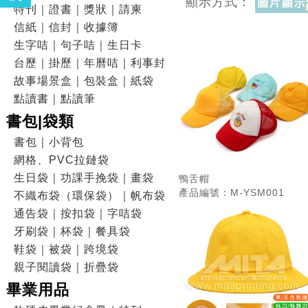
顯示方式：
特刊｜證書｜獎狀｜請柬
信紙｜信封｜收據簿
生字咭｜句子咭｜生日卡
台歷｜掛歷｜年曆咭｜利事封
故事場景盒｜包裝盒｜紙袋
點讀書｜點讀筆
書包|袋類
書包｜小背包
網格、PVC拉鏈袋
生日袋｜功課手挽袋｜畫袋
鴨舌帽
產品編號：M-YSM001
不織布袋（環保袋）｜帆布袋
通告袋｜按扣袋｜字咭袋
牙刷袋｜杯袋｜餐具袋
鞋袋｜被袋｜跨境袋
親子閱讀袋｜折疊袋
畢業用品