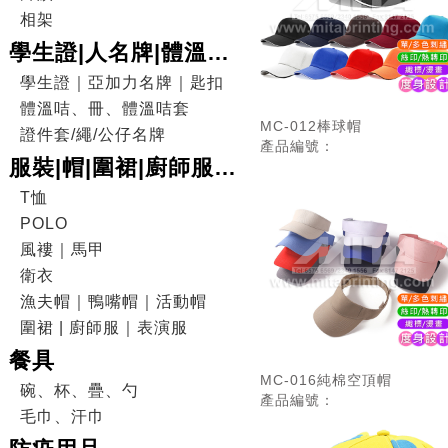
相架
學生證|人名牌|體溫咭|
證件套
學生證｜亞加力名牌｜匙扣
體溫咭、冊、體溫咭套
MC-012棒球帽
證件套/繩/公仔名牌
產品編號：
服裝|帽|圍裙|廚師服|
表演服
T恤
POLO
風褸｜馬甲
衛衣
漁夫帽｜鴨嘴帽｜活動帽
圍裙 | 廚師服｜表演服
餐具
MC-016純棉空頂帽
碗、杯、疊、勺
產品編號：
毛巾、汗巾