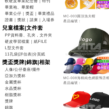
軟硬皮畢業紀念冊｜特刊
畢業袍、畢業帽
畢業公仔｜獎盃｜畢業禮品
MC-003圓頂漁夫帽
證書｜獎狀｜請柬｜入場券
產品編號：
兒童檔案|文件套
PP資料冊、孔夾，文件夾
硬皮學習檔案｜紙FILE
L型文件套
11孔袋|評估表|分頁紙
獎盃獎牌|錦旗|相架
人像/公仔臺座/擺件
亞加力獎杯
MC-008海棉純色網眼鴨舌
金屬獎杯
產品編號：
水晶獎杯
樹脂獎杯
獎牌
錦旗