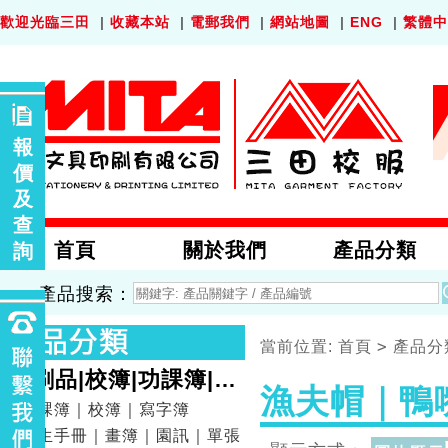
歡迎光臨三田
|
收藏本站
|
電郵我們
|
網站地圖
|
ENG
|
繁體中
報
價
及
查
首頁
關於我們
產品分類
詢
產品搜索：
>
當前位置:
首頁
產品分
印刷品|校簿|功課簿|畫
漁夫帽｜鴨
簿
功課簿｜校簿｜寫字簿
學生手冊｜畫簿｜園訊｜單張