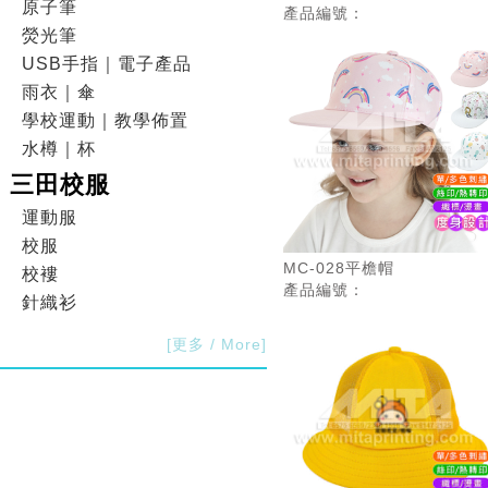
原子筆
產品編號：
熒光筆
USB手指｜電子產品
雨衣｜傘
學校運動｜教學佈置
水樽｜杯
三田校服
運動服
校服
MC-028平檐帽
校褸
產品編號：
針織衫
[更多 / More]