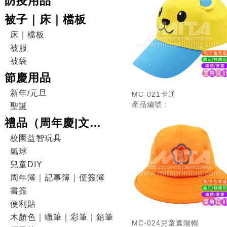
防疫用品
被子｜床｜檔板
床｜檔板
被服
被袋
節慶用品
新年/元旦
MC-021卡通
產品編號：
聖誕
禮品（周年慶|文
具|DIY|電子產品|戶外
校園益智玩具
氣球
用品）
兒童DIY
周年簿｜記事簿｜便簽簿
書簽
便利貼
木顏色｜蠟筆｜彩筆｜鉛筆
MC-024兒童遮陽帽