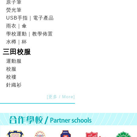
原子筆
熒光筆
USB手指｜電子產品
雨衣｜傘
學校運動｜教學佈置
水樽｜杯
三田校服
運動服
校服
校褸
針織衫
[更多 / More]