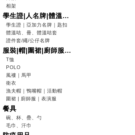
相架
學生證|人名牌|體溫咭|
證件套
學生證｜亞加力名牌｜匙扣
體溫咭、冊、體溫咭套
證件套/繩/公仔名牌
服裝|帽|圍裙|廚師服|
表演服
T恤
POLO
風褸｜馬甲
衛衣
漁夫帽｜鴨嘴帽｜活動帽
圍裙 | 廚師服｜表演服
餐具
碗、杯、疊、勺
毛巾、汗巾