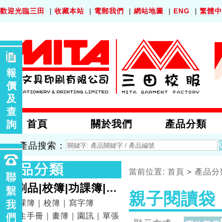
歡迎光臨三田
|
收藏本站
|
電郵我們
|
網站地圖
|
ENG
|
繁體中
報
價
及
查
首頁
關於我們
產品分類
詢
產品搜索：
>
當前位置:
首頁
產品分
印刷品|校簿|功課簿|畫
親子閱讀袋
簿
功課簿｜校簿｜寫字簿
學生手冊｜畫簿｜園訊｜單張