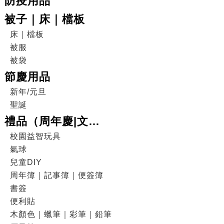
防疫用品
被子｜床｜檔板
床｜檔板
被服
被袋
節慶用品
新年/元旦
聖誕
禮品（周年慶|文
具|DIY|電子產品|戶外
校園益智玩具
氣球
用品）
兒童DIY
周年簿｜記事簿｜便簽簿
書簽
便利貼
木顏色｜蠟筆｜彩筆｜鉛筆