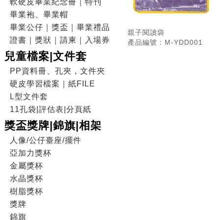
軟硬皮畢業紀念冊｜特刊
畢業袍、畢業帽
畢業公仔｜獎盃｜畢業禮品
親子閱讀袋
證書｜獎狀｜請柬｜入場券
產品編號：M-YDD001
兒童檔案|文件套
PP資料冊、孔夾，文件夾
硬皮學習檔案｜紙FILE
L型文件套
11孔袋|評估表|分頁紙
獎盃獎牌|錦旗|相架
人像/公仔臺座/擺件
亞加力獎杯
金屬獎杯
水晶獎杯
樹脂獎杯
獎牌
錦旗