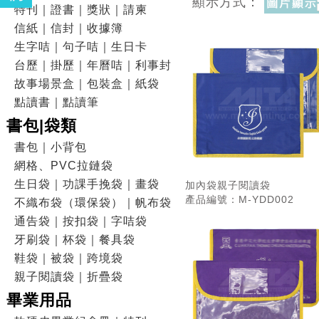
顯示方式：
特刊｜證書｜獎狀｜請柬
信紙｜信封｜收據簿
生字咭｜句子咭｜生日卡
台歷｜掛歷｜年曆咭｜利事封
故事場景盒｜包裝盒｜紙袋
點讀書｜點讀筆
書包|袋類
書包｜小背包
網格、PVC拉鏈袋
生日袋｜功課手挽袋｜畫袋
加內袋親子閱讀袋
產品編號：M-YDD002
不織布袋（環保袋）｜帆布袋
通告袋｜按扣袋｜字咭袋
牙刷袋｜杯袋｜餐具袋
鞋袋｜被袋｜跨境袋
親子閱讀袋｜折疊袋
畢業用品