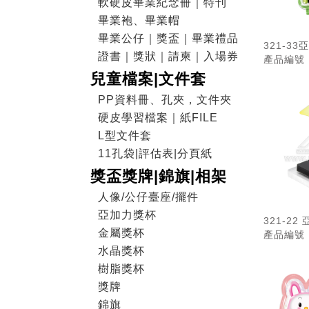
軟硬皮畢業紀念冊｜特刊
畢業袍、畢業帽
畢業公仔｜獎盃｜畢業禮品
321-3
證書｜獎狀｜請柬｜入場券
產品編號：
獎座
兒童檔案|文件套
PP資料冊、孔夾，文件夾
硬皮學習檔案｜紙FILE
L型文件套
11孔袋|評估表|分頁紙
獎盃獎牌|錦旗|相架
人像/公仔臺座/擺件
亞加力獎杯
321-2
金屬獎杯
產品編號：
座）
水晶獎杯
樹脂獎杯
獎牌
錦旗