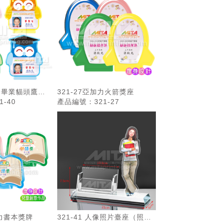
加力畢業貓頭鷹獎
321-27亞加力火箭獎座
-40
產品編號：321-27
加力書本獎牌
321-41 人像照片臺座（照片