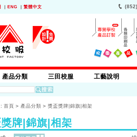
(852
圖
|
ENG
|
繁體中文
產品分類
三田校服
工藝說明
>
>
:
首頁
產品分類
獎盃獎牌|錦旗|相架
獎牌|錦旗|相架