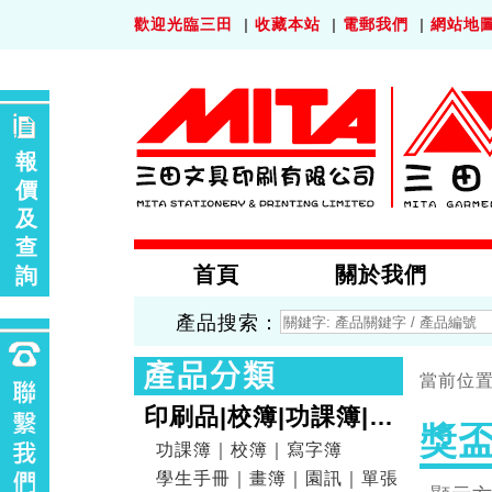
歡迎光臨三田
|
收藏本站
|
電郵我們
|
網站地
報
價
及
查
首頁
關於我們
詢
產品搜索：
當前位置
印刷品|校簿|功課簿|畫
獎盃
簿
功課簿｜校簿｜寫字簿
學生手冊｜畫簿｜園訊｜單張