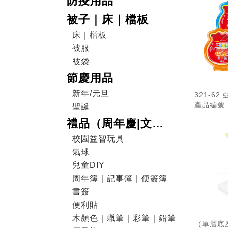
防疫用品
被子｜床｜檔板
床｜檔板
被服
被袋
節慶用品
新年/元旦
321-6
產品編號：
聖誕
禮品（周年慶|文
具|DIY|電子產品|戶外
校園益智玩具
氣球
用品）
兒童DIY
周年簿｜記事簿｜便簽簿
書簽
便利貼
木顏色｜蠟筆｜彩筆｜鉛筆
（單層底座