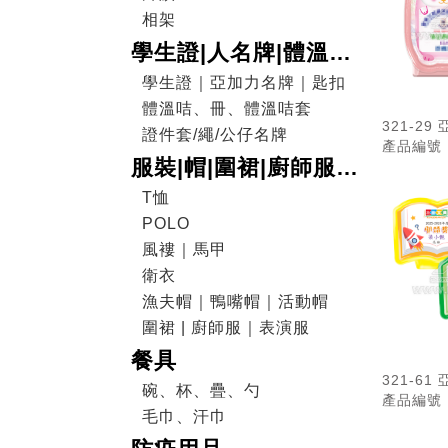
相架
學生證|人名牌|體溫咭|
證件套
學生證｜亞加力名牌｜匙扣
體溫咭、冊、體溫咭套
321-29
證件套/繩/公仔名牌
產品編號：
服裝|帽|圍裙|廚師服|
表演服
T恤
POLO
風褸｜馬甲
衛衣
漁夫帽｜鴨嘴帽｜活動帽
圍裙 | 廚師服｜表演服
餐具
321-6
碗、杯、疊、勺
產品編號：
毛巾、汗巾