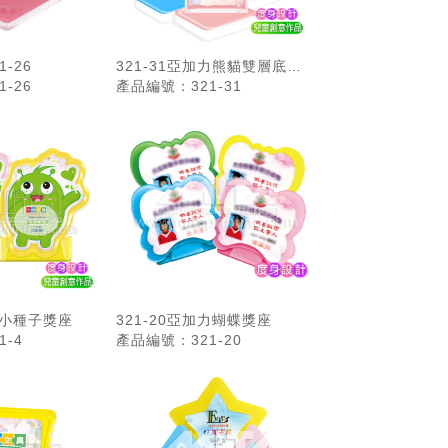
-26
321-31亞加力熊貓雙層底座
-26
產品編號：321-31
獎牌
加力小種子獎座
321-20亞加力蝴蝶獎座
-4
產品編號：321-20