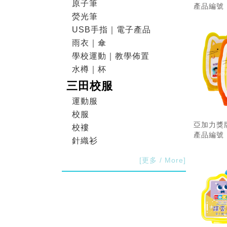
原子筆
產品編號：
22
熒光筆
USB手指｜電子產品
雨衣｜傘
學校運動｜教學佈置
水樽｜杯
三田校服
運動服
校服
亞加力獎牌
校褸
產品編號：
針織衫
[更多 / More]